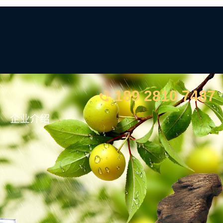
189 2810 7487
企业介绍
势
公司简介
势
资质证书
工厂设备