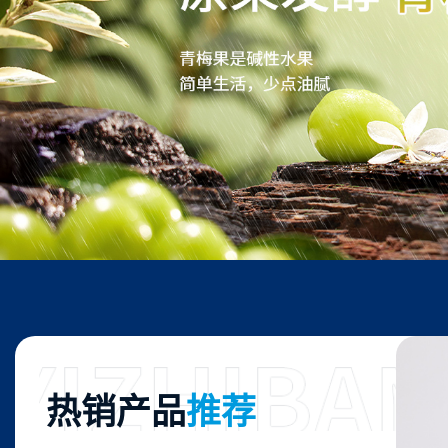
技术知识
热销产品
推荐