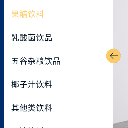
果醋饮料
乳酸菌饮品
五谷杂粮饮品
椰子汁饮料
其他类饮料