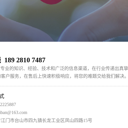
椰子汁饮料
其他类饮料
果汁饮料
89 2810 7487
将以专业的知识、经验、技术和广泛的信息渠道，在行业传递出真
的客户服务，在售后上快速积极响应，将您的难题交给我们解决
式
2225887
ban@163.com
江门市台山市四九镇长龙工业区凤山四路15号