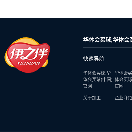
华体会买球,华体会
快速导航
华体会买球,华
华体会买
体会买球(中国)
体会买球
官网
官网
关于加工
企业介