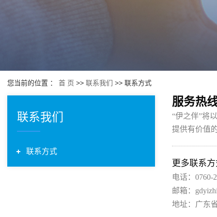
技术知识
您当前的位置 ：
首 页
>>
联系我们
>>
联系方式
服务热线 1
联系我们
“伊之伴”
提供有价值
联系方式
更多联系方
电话：0760-2
邮箱：gdyizhi
地址：广东省