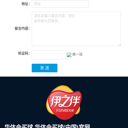
地址：
地址
请在此输入留言内容，我们
会尽快与您联系。
留言内容：
验证码：
换一张
华体会买球,华体会买球(中国)官网