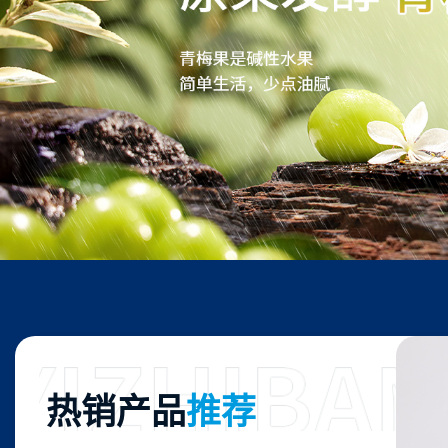
技术知识
热销产品
推荐