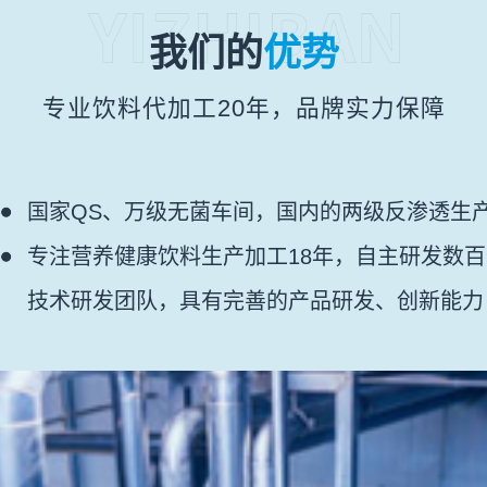
我们的
优势
专业饮料代加工20年，品牌实力保障
国家QS、万级无菌车间，国内的两级反渗透生
专注营养健康饮料生产加工18年，自主研发数百
技术研发团队，具有完善的产品研发、创新能力