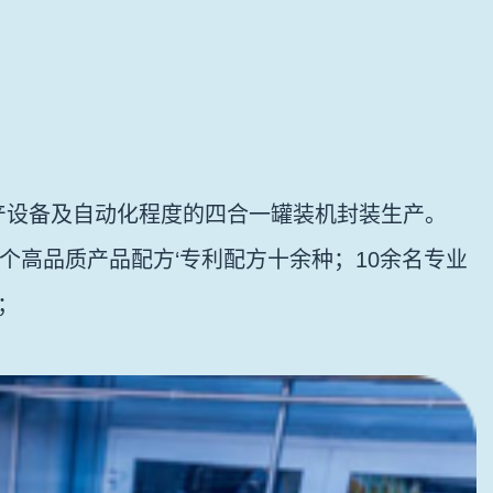
产设备及自动化程度的四合一罐装机封装生产。
个高品质产品配方‘专利配方十余种；10余名专业
；