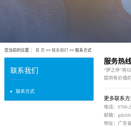
技术知识
您当前的位置 ：
首 页
>>
联系我们
>>
联系方式
服务热线 1
联系我们
“伊之伴”
提供有价值
联系方式
更多联系方
电话：0760-2
邮箱：gdyizhi
地址：广东省