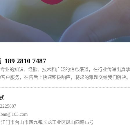
椰子汁饮料
其他类饮料
果汁饮料
89 2810 7487
将以专业的知识、经验、技术和广泛的信息渠道，在行业传递出真
的客户服务，在售后上快速积极响应，将您的难题交给我们解决
式
2225887
ban@163.com
江门市台山市四九镇长龙工业区凤山四路15号