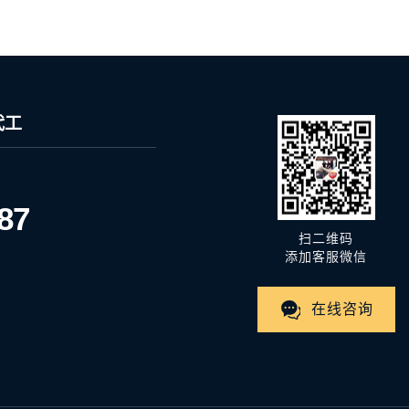
代工
87
扫二维码
添加客服微信
在线咨询