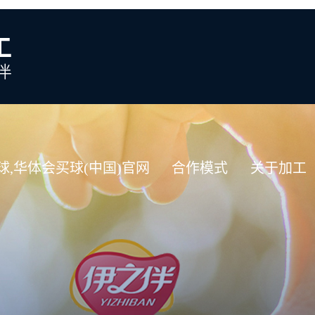
球,华体会买球(中国)官网
合作模式
关于加工
果醋饮料
合作模式
OEM加工优
乳酸菌饮品
ODM加工优
五谷杂粮饮品