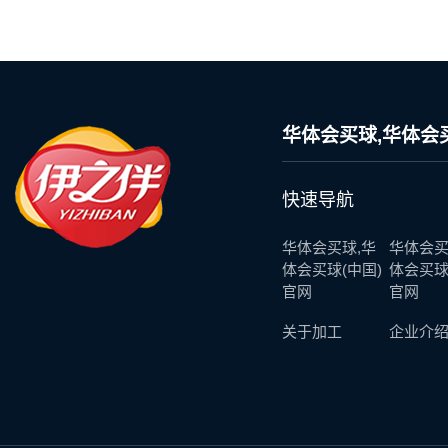
华体会买球,华体会
快速导航
华体会买球,华
华体会买
体会买球(中国)
体会买球
官网
官网
关于加工
企业介