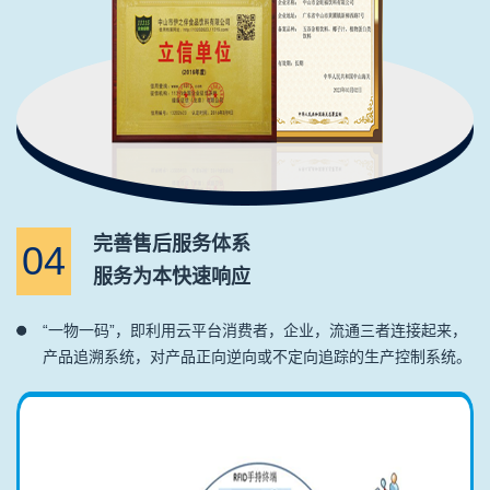
完善售后服务体系
04
服务为本快速响应
“一物一码”，即利用云平台消费者，企业，流通三者连接起来，
产品追溯系统，对产品正向逆向或不定向追踪的生产控制系统。