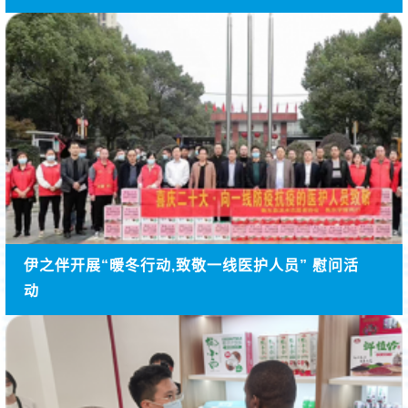
伊之伴开展“暖冬行动,致敬一线医护人员” 慰问活
动