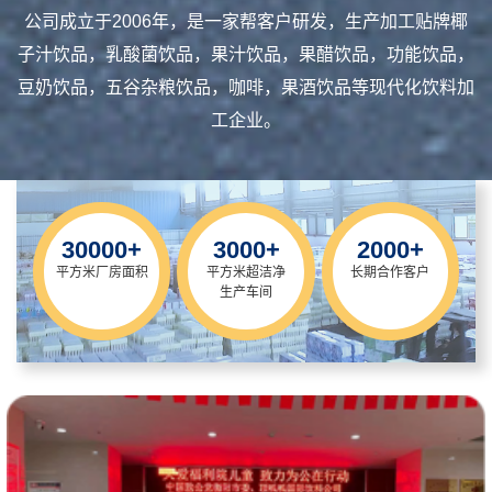
公司成立于2006年，是一家帮客户研发，生产加工贴牌椰
子汁饮品，乳酸菌饮品，果汁饮品，果醋饮品，功能饮品，
豆奶饮品，五谷杂粮饮品，咖啡，果酒饮品等现代化饮料加
工企业。
30000
+
3000
+
2000
+
平方米厂房面积
平方米超洁净
长期合作客户
生产车间