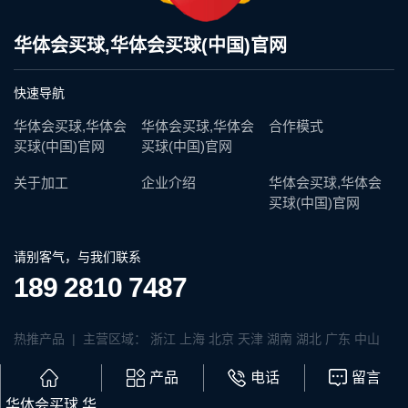
华体会买球,华体会买球(中国)官网
快速导航
华体会买球,华体会
华体会买球,华体会
合作模式
买球(中国)官网
买球(中国)官网
关于加工
企业介绍
华体会买球,华体会
买球(中国)官网
请别客气，与我们联系
189 2810 7487
热推产品
| 主营区域：
浙江
上海
北京
天津
湖南
湖北
广东
中山
Copyright © //shutongsteel.com/ 华体会买球,华体会买球(中国)官网
产品
电话
留言
专业从事于
饮料贴牌
,
饮料贴牌厂家
,
饮料加工厂家
, 欢迎来电咨
华体会买球,华