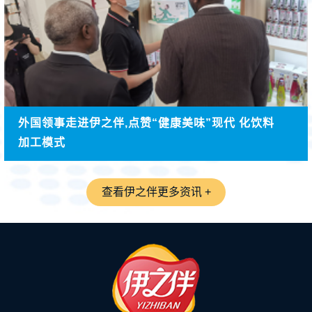
外国领事走进伊之伴,点赞“健康美味”现代 化饮料
加工模式
查看伊之伴更多资讯 +