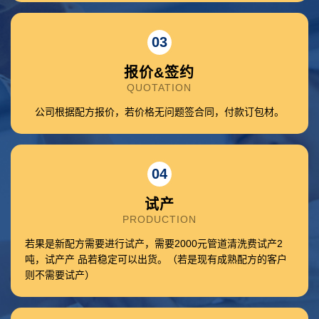
03
报价&签约
QUOTATION
公司根据配方报价，若价格无问题签合同，付款订包材。
04
试产
PRODUCTION
若果是新配方需要进行试产，需要2000元管道清洗费试产2
吨，试产产 品若稳定可以出货。（若是现有成熟配方的客户
则不需要试产）