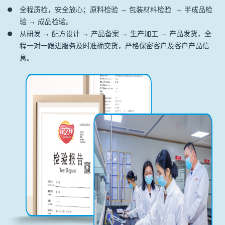
全程质检，安全放心；原料检验 → 包装材料检验 → 半成品检
验 → 成品检验。
从研发 → 配方设计 → 产品备案 → 生产加工 → 产品发货，全
程一对一跟进服务及时准确交货，严格保密客户及客户产品信
息。