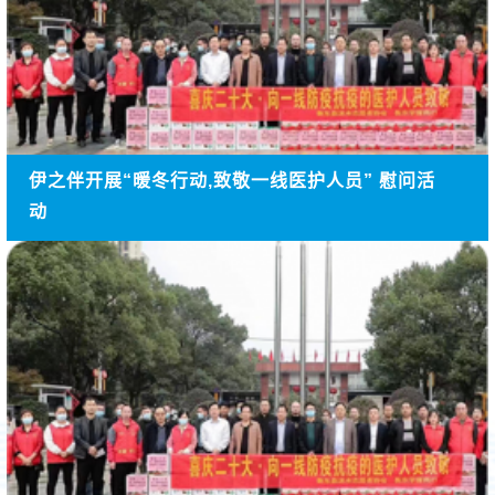
伊之伴开展“暖冬行动,致敬一线医护人员” 慰问活
动