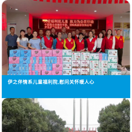
伊之伴情系儿童福利院,慰问关怀暖人心